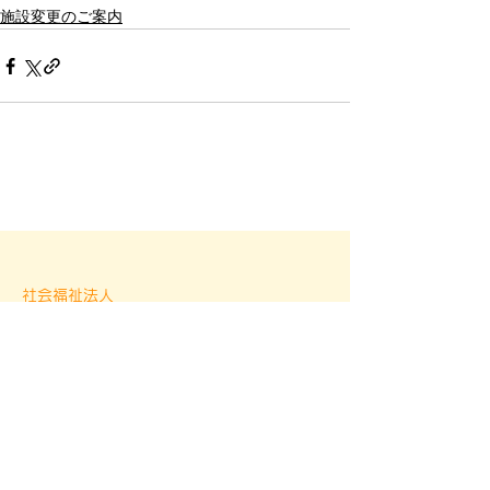
施設変更のご案内
社会福祉法人
ひまわり園
583-0864
大阪府羽曳野市羽曳が丘3丁目24番1号
TEL：072-957-4500