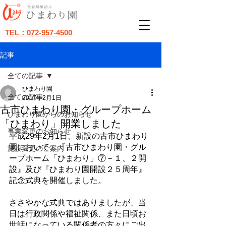
TEL：072-957-4500
記事
全ての記事
ひまわり園
全ての記事
2017年2月1日
古市ひまわり園・グループホーム
ひまわり園からのお知らせ
「ひまわり」開業しました
事業変更のお知らせ
平成29年2月1日、新設の古市ひまわり
園において、『古市ひまわり園・グル
施設変更のご案内
ープホーム「ひまわり」⑦－１、２開
設』及び『ひまわり園開設２５周年』
記念式典を開催しました。
ささやかな式典ではありましたが、当
日は行政関係や福祉関係、また日頃お
世話になっている関係者の方々にご出