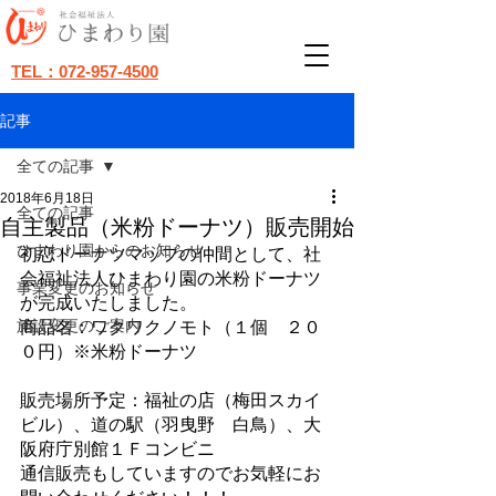
TEL：072-957-4500
記事
全ての記事
2018年6月18日
全ての記事
自主製品（米粉ドーナツ）販売開始
ひまわり園からのお知らせ
初恋ドーナツマップの仲間として、社
会福祉法人ひまわり園の米粉ドーナツ
事業変更のお知らせ
が完成いたしました。
施設変更のご案内
商品名：ワクワクノモト（１個　２０
０円）※米粉ドーナツ
販売場所予定：福祉の店（梅田スカイ
ビル）、道の駅（羽曳野　白鳥）、大
阪府庁別館１Ｆコンビニ
通信販売もしていますのでお気軽にお